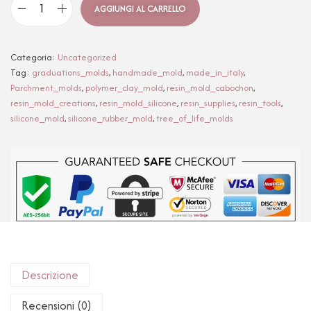
AGGIUNGI AL CARRELLO
Categoria:
Uncategorized
Tag:
graduations_molds
,
handmade_mold
,
made_in_italy
,
Parchment_molds
,
polymer_clay_mold
,
resin_mold_cabochon
,
resin_mold_creations
,
resin_mold_silicone
,
resin_supplies
,
resin_tools
,
silicone_mold
,
silicone_rubber_mold
,
tree_of_life_molds
Descrizione
Recensioni (0)