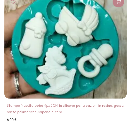
Stampo Nascita bebè 4pz 3CM in silicone per creazioni in resina, gesso,
paste polimeriche, sapone e cera
6,00
€