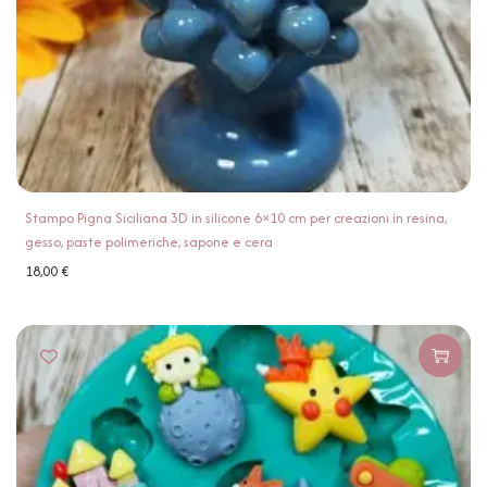
Stampo Pigna Siciliana 3D in silicone 6×10 cm per creazioni in resina,
gesso, paste polimeriche, sapone e cera
18,00
€