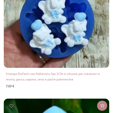
Stampo Elefanti con Palloncino 3pz 3CM in silicone per creazioni in
resina, gesso, sapone, cera e paste polimeriche
7,00
€