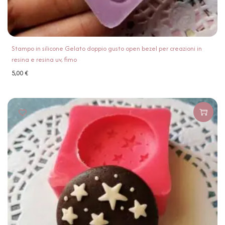
Stampo in silicone Gelato doppio gusto open bezel per creazioni in
resina e resina uv, fimo
5,00
€