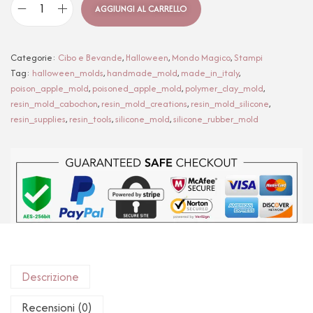
AGGIUNGI AL CARRELLO
Categorie:
Cibo e Bevande
,
Halloween
,
Mondo Magico
,
Stampi
Tag:
halloween_molds
,
handmade_mold
,
made_in_italy
,
poison_apple_mold
,
poisoned_apple_mold
,
polymer_clay_mold
,
resin_mold_cabochon
,
resin_mold_creations
,
resin_mold_silicone
,
resin_supplies
,
resin_tools
,
silicone_mold
,
silicone_rubber_mold
Descrizione
Recensioni (0)