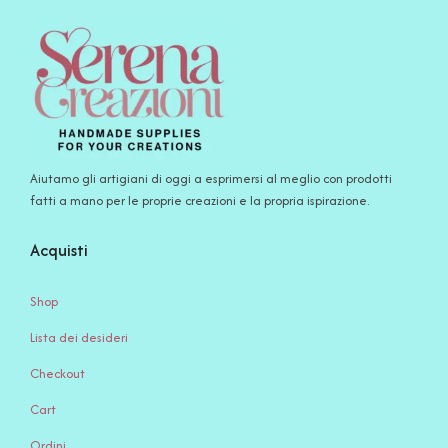
Aiutamo gli artigiani di oggi a esprimersi al meglio con prodotti
fatti a mano per le proprie creazioni e la propria ispirazione.
Acquisti
Shop
Lista dei desideri
Checkout
Cart
Ordini