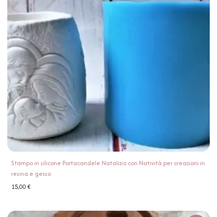
Stampo in silicone Portacandele Natalizio con Natività per creazioni in
resina e gesso
15,00
€