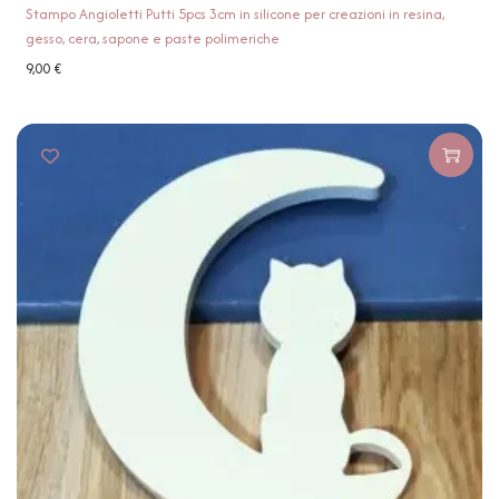
Stampo Angioletti Putti 5pcs 3cm in silicone per creazioni in resina,
gesso, cera, sapone e paste polimeriche
9,00
€