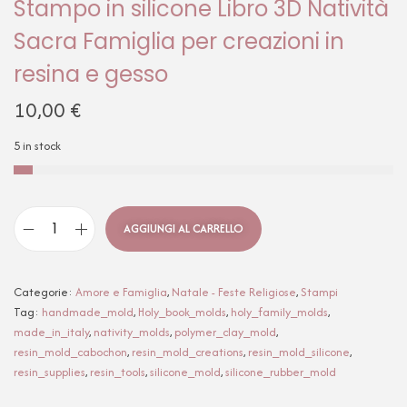
Stampo in silicone Libro 3D Natività
Sacra Famiglia per creazioni in
resina e gesso
10,00
€
5 in stock
AGGIUNGI AL CARRELLO
Categorie:
Amore e Famiglia
,
Natale - Feste Religiose
,
Stampi
Tag:
handmade_mold
,
Holy_book_molds
,
holy_family_molds
,
made_in_italy
,
nativity_molds
,
polymer_clay_mold
,
resin_mold_cabochon
,
resin_mold_creations
,
resin_mold_silicone
,
resin_supplies
,
resin_tools
,
silicone_mold
,
silicone_rubber_mold