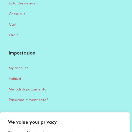
Lista dei desideri
Checkout
Cart
Ordini
Impostazioni
My account
Indirizzi
Metodi di pagamento
Password dimenticata?
We value your privacy
Serena Creazione di Serena Stampone – Via Giardino, 65 – 71032
Biccari (FG) – c.f. STMSRN95S45D643Q – P.IVA IT 04494740717 –