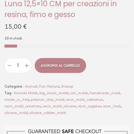
Luna 12,5×10 CM per creazioni in
resina, fimo e gesso
15,00
€
10 in stock
AGGIUNGI AL CARRELLO
Categorie:
Animali, Fiori, Natura
,
Stampi
Tag:
Animals Molds
,
big_moon_molds
,
cat_molds
,
handmade_mold
,
made_in_italy
,
polymer_clay_mold
,
resin_mold_cabochon
,
resin_mold_creations
,
resin_mold_silicone
,
resin_supplies
,
resin_tools
,
silicone_mold
,
silicone_rubber_mold