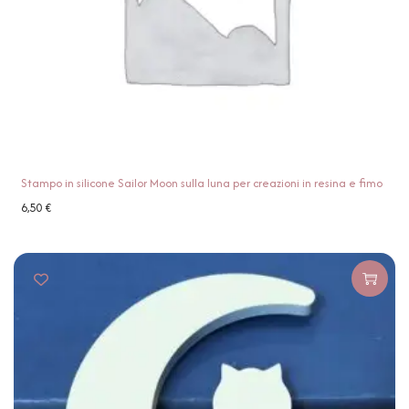
Stampo in silicone Sailor Moon sulla luna per creazioni in resina e fimo
6,50
€