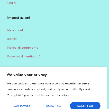
Ordini
Impostazioni
My account
Indirizzi
Metodi di pagamento
Password dimenticata?
We value your privacy
Serena Creazione di Serena Stampone – Via Giardino, 65 – 71032
Biccari (FG) – c.f. STMSRN95S45D643Q – P.IVA IT 04494740717 –
We use cookies to enhance your browsing experience, serve
PEC: serenacreazioni@pec.it
personalised ads or content, and analyse our traffic. By clicking
"Accept All", you consent to our use of cookies.
Copyright © 2026
Serena Creazioni
| Made with
by Salvatore
CUSTOMISE
REJECT ALL
ACCEPT ALL
English