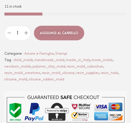
11 in stock
AGGIUNGI AL CARRELLO
Categorie:
Amore e Famiglia
,
Stampi
Tag:
child_molds
,
handmade_mold
,
made_in_italy
,
moon_molds
,
newborn_molds
,
polymer_clay_mold
,
resin_mold_cabochon
,
resin_mold_creations
,
resin_mold_silicone
,
resin_supplies
,
resin_tools
,
silicone_mold
,
silicone_rubber_mold