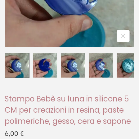
Stampo Bebè su luna in silicone 5
CM per creazioni in resina, paste
polimeriche, gesso, cera e sapone
6,00
€