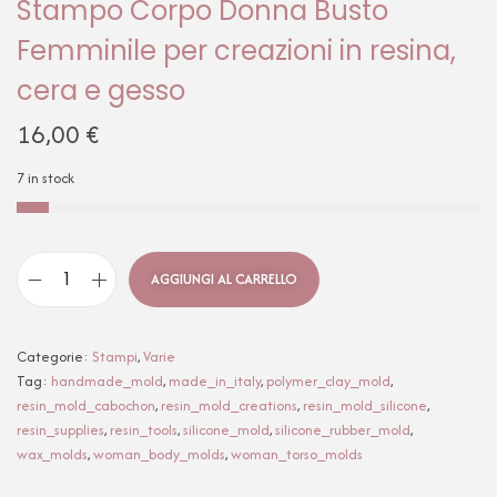
Stampo Corpo Donna Busto
Femminile per creazioni in resina,
cera e gesso
16,00
€
7 in stock
AGGIUNGI AL CARRELLO
Categorie:
Stampi
,
Varie
Tag:
handmade_mold
,
made_in_italy
,
polymer_clay_mold
,
resin_mold_cabochon
,
resin_mold_creations
,
resin_mold_silicone
,
resin_supplies
,
resin_tools
,
silicone_mold
,
silicone_rubber_mold
,
wax_molds
,
woman_body_molds
,
woman_torso_molds