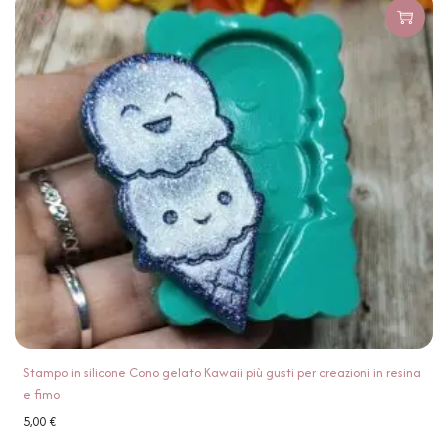
Stampo in silicone Cono gelato Kawaii più gusti per creazioni in resina
e fimo
5,00
€