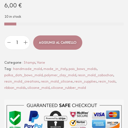
6,00
€
10 in stock
AGGIUNGI AL CARRELLO
Categorie:
Stampi
,
Varie
Tag:
handmade_mold
,
made_in_italy
,
pois_bows_molds
,
polka_dots_bows_mold
,
polymer_clay_mold
,
resin_mold_cabochon
,
resin_mold_creations
,
resin_mold_silicone
,
resin_supplies
,
resin_tools
,
ribbon_molds
,
silicone_mold
,
silicone_rubber_mold