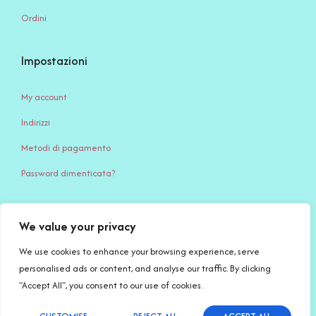
Ordini
Impostazioni
My account
Indirizzi
Metodi di pagamento
Password dimenticata?
We value your privacy
Serena Creazione di Serena Stampone – Via Giardino, 65 – 71032
Biccari (FG) – c.f. STMSRN95S45D643Q – P.IVA IT 04494740717 –
We use cookies to enhance your browsing experience, serve
PEC: serenacreazioni@pec.it
personalised ads or content, and analyse our traffic. By clicking
"Accept All", you consent to our use of cookies.
Copyright © 2026
Serena Creazioni
| Made with
by Salvatore