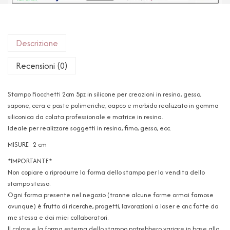
Descrizione
Recensioni (0)
Stampo Fiocchetti 2cm 5pz in silicone per creazioni in resina, gesso,
sapone, cera e paste polimeriche, oapco e morbido realizzato in gomma
siliconica da colata professionale e matrice in resina.
Ideale per realizzare soggetti in resina, fimo, gesso, ecc.
MISURE: 2 cm
*IMPORTANTE*
Non copiare o riprodurre la forma dello stampo per la vendita dello
stampo stesso.
Ogni forma presente nel negozio (tranne alcune forme ormai famose
ovunque) è frutto di ricerche, progetti, lavorazioni a laser e cnc fatte da
me stessa e dai miei collaboratori.
Il colore e la forma esterna dello stampo potrebbero variare in base alla