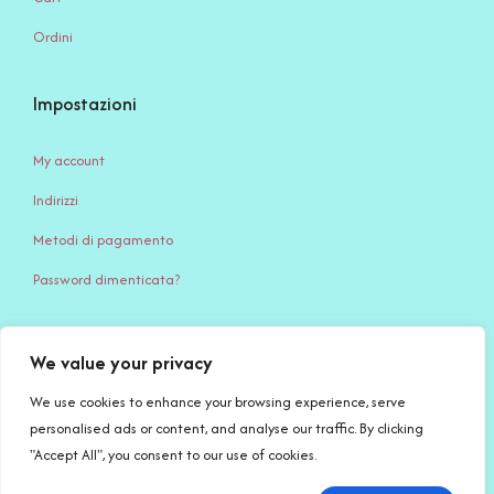
Ordini
Impostazioni
My account
Indirizzi
Metodi di pagamento
Password dimenticata?
We value your privacy
Serena Creazione di Serena Stampone – Via Giardino, 65 – 71032
Biccari (FG) – c.f. STMSRN95S45D643Q – P.IVA IT 04494740717 –
We use cookies to enhance your browsing experience, serve
PEC: serenacreazioni@pec.it
personalised ads or content, and analyse our traffic. By clicking
"Accept All", you consent to our use of cookies.