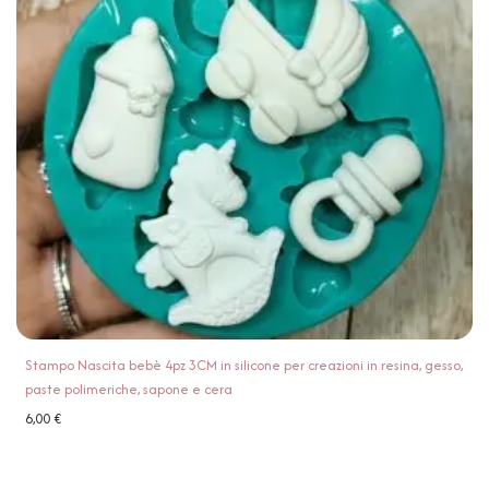
Stampo Nascita bebè 4pz 3CM in silicone per creazioni in resina, gesso,
paste polimeriche, sapone e cera
6,00
€