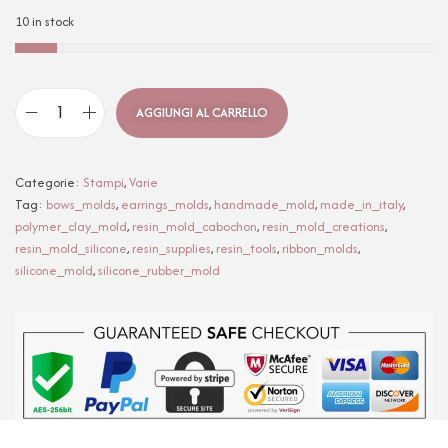
10 in stock
AGGIUNGI AL CARRELLO
Categorie:
Stampi
,
Varie
Tag:
bows_molds
,
earrings_molds
,
handmade_mold
,
made_in_italy
,
polymer_clay_mold
,
resin_mold_cabochon
,
resin_mold_creations
,
resin_mold_silicone
,
resin_supplies
,
resin_tools
,
ribbon_molds
,
silicone_mold
,
silicone_rubber_mold