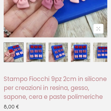
Stampo Fiocchi 9pz 2cm in silicone
per creazioni in resina, gesso,
sapone, cera e paste polimeriche
8,00
€