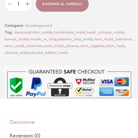
AGGIUNGI AL CARRELLO
Categoria:
Uncategorized
Tag:
dreamcatcher_molds
,
handmade_mold
,
heart_silicone_molds
,
kawaii_molds
,
made_in_italy
,
polymer_clay_mold
,
resin_mold_cabochon
,
resin_mold_creations
,
resin_mold_silicone
,
resin_supplies
,
resin_tools
,
silicone_mold
,
silicone_rubber_mold
Descrizione
Recensioni (0)