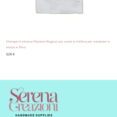
Stampo in silicone Pozione Magica con cuore e stelline per creazioni in
resina e fimo
5,00
€