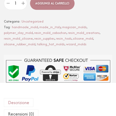
AGGIUNGI AL CARRELLO
Categoria:
Uncategorized
Tag:
handmade_mold
,
made_in_italy
,
magician_molds
,
polymer_clay_mold
,
resin_mold_cabochon
,
resin_mold_creations
,
resin_mold_silicone
,
resin_supplies
,
resin_tools
,
silicone_mold
,
silicone_rubber_mold
,
talking_hat_molds
,
wizard_molds
Descrizione
Recensioni (0)