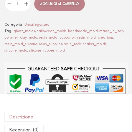
AGGIUNGI AL CARRELLO
Categoria:
Uncategorized
Tag:
ghost_molds
,
halloween_molds
,
handmade_mold
,
made_in_italy
,
polymer_clay_mold
,
resin_mold_cabochon
,
resin_mold_creations
,
resin_mold_silicone
,
resin_supplies
,
resin_tools
,
shaker_molds
,
silicone_mold
,
silicone_rubber_mold
Descrizione
Recensioni (0)