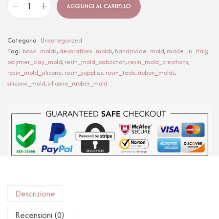
AGGIUNGI AL CARRELLO
Categoria:
Uncategorized
Tag:
bows_molds
,
decorations_molds
,
handmade_mold
,
made_in_italy
,
polymer_clay_mold
,
resin_mold_cabochon
,
resin_mold_creations
,
resin_mold_silicone
,
resin_supplies
,
resin_tools
,
ribbon_molds
,
silicone_mold
,
silicone_rubber_mold
Descrizione
Recensioni (0)