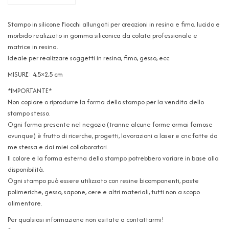
Stampo in silicone Fiocchi allungati per creazioni in resina e fimo, lucido e
morbido realizzato in gomma siliconica da colata professionale e
matrice in resina.
Ideale per realizzare soggetti in resina, fimo, gesso, ecc.
MISURE: 4,5×2,5 cm
*IMPORTANTE*
Non copiare o riprodurre la forma dello stampo per la vendita dello
stampo stesso.
Ogni forma presente nel negozio (tranne alcune forme ormai famose
ovunque) è frutto di ricerche, progetti, lavorazioni a laser e cnc fatte da
me stessa e dai miei collaboratori.
Il colore e la forma esterna dello stampo potrebbero variare in base alla
disponibilità.
Ogni stampo può essere utilizzato con resine bicomponenti, paste
polimeriche, gesso, sapone, cere e altri materiali, tutti non a scopo
alimentare.
Per qualsiasi informazione non esitate a contattarmi!