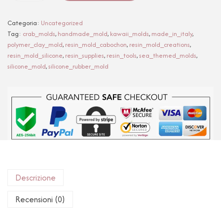
Categoria:
Uncategorized
Tag:
crab_molds
,
handmade_mold
,
kawaii_molds
,
made_in_italy
,
polymer_clay_mold
,
resin_mold_cabochon
,
resin_mold_creations
,
resin_mold_silicone
,
resin_supplies
,
resin_tools
,
sea_themed_molds
,
silicone_mold
,
silicone_rubber_mold
Descrizione
Recensioni (0)