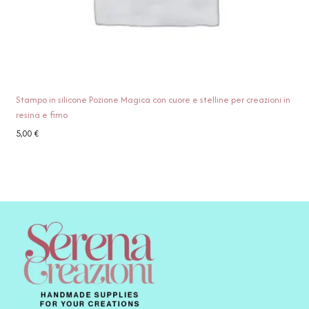
Stampo in silicone Pozione Magica con cuore e stelline per creazioni in
resina e fimo
5,00
€