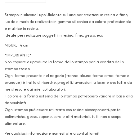
Stampo in silicone Lupo Ululante su Luna per creazioni in resina e fimo,
lucido e morbido realizzato in gomma siliconica da colata professionale
e matrice in resina.
Ideale per realizzare soggetti in resina, fimo, gesso, ecc.
MISURE: 4 cm
*IMPORTANTE*
Non copiare o riprodurre la forma dello stampo per la vendita dello
stampo stesso.
Ogni forma presente nel negozio (tranne alcune forme ormai famose
ovunque) è frutto di ricerche, progetti, lavorazioni a laser e cnc fatte da
me stessa e dai miei collaboratori.
Il colore e la forma esterna dello stampo potrebbero variare in base alla
disponibilità.
Ogni stampo può essere utilizzato con resine bicomponenti, paste
polimeriche, gesso, sapone, cere e altri materiali, tutti non a scopo
alimentare.
Per qualsiasi informazione non esitate a contattarmi!