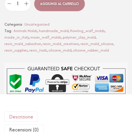
AGGIUNGI AL CARRELLO
Categoria:
Uncategorized
Tag:
Animals Molds
,
handmade_mold
,
Howling_wolf_molds
,
made_in_italy
,
moon_wolf_molds
,
polymer_clay_mold
,
resin_mold_cabochon
,
resin_mold_creations
,
resin_mold_silicone
,
resin_supplies
,
resin_tools
,
silicone_mold
,
silicone_rubber_mold
Descrizione
Recensioni (0)