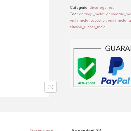
Categoria:
Uncategorized
Tag:
earrings_molds
,
geometric_mo
resin_mold_cabochon
,
resin_mold_c
silicone_rubber_mold
Descrizione
Recensioni (0)