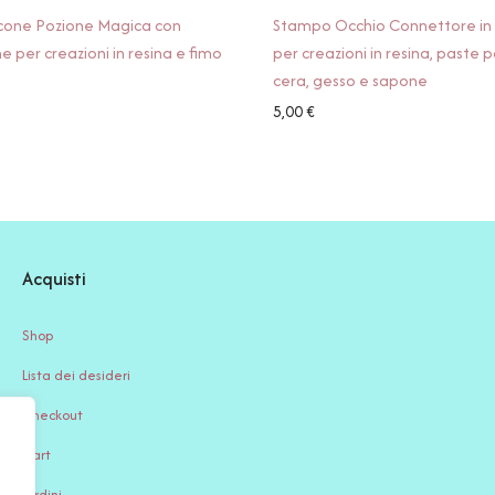
icone Pozione Magica con
Stampo Occhio Connettore in 
ne per creazioni in resina e fimo
per creazioni in resina, paste 
cera, gesso e sapone
5,00
€
Acquisti
Shop
Lista dei desideri
Checkout
Cart
Ordini