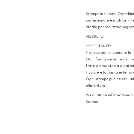
Stampo in silicone Orecchini
professionale e matrice in r
Ideale per realizzare soggett
MISURE: cm
*IMPORTANTE*
Non copiare o riprodurre la 
Ogni forma presente nel neg
fatte da me stessa e dai mie
Il colore e la forma esterna 
Ogni stampo può essere utili
alimentare.
Per qualsiasi informazione 
Serena