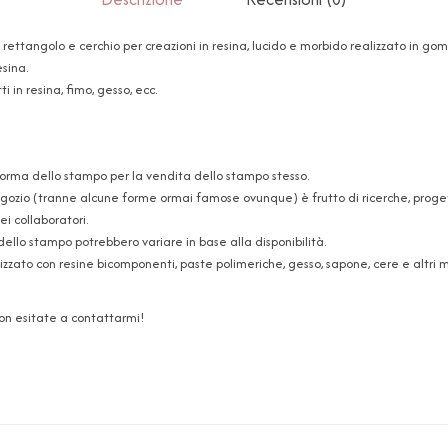
 rettangolo e cerchio per creazioni in resina, lucido e morbido realizzato in go
esina.
i in resina, fimo, gesso, ecc.
forma dello stampo per la vendita dello stampo stesso.
ozio (tranne alcune forme ormai famose ovunque) è frutto di ricerche, progetti
i collaboratori.
dello stampo potrebbero variare in base alla disponibilità.
zzato con resine bicomponenti, paste polimeriche, gesso, sapone, cere e altri ma
non esitate a contattarmi!