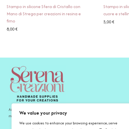
Stampo in silicone Sfera di Cristallo con
Stampo in sil
Mano di Strega per creazioni in resina e
cuore e stelli
fimo
5,00
€
8,00
€
Aiutamo gli artigiani di oggi a esprimersi al meglio con prodotti fatti a
We value your privacy
mano per le proprie creazioni e la propria ispirazione.
We use cookies to enhance your browsing experience, serve