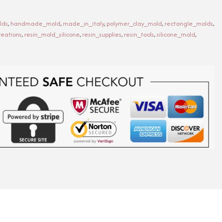
lds
,
handmade_mold
,
made_in_italy
,
polymer_clay_mold
,
rectangle_molds
,
reations
,
resin_mold_silicone
,
resin_supplies
,
resin_tools
,
silicone_mold
,