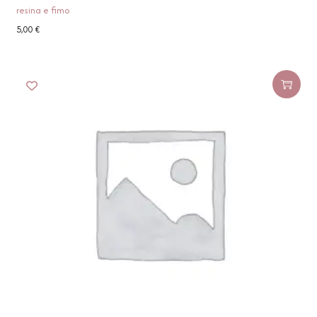
resina e fimo
5,00
€