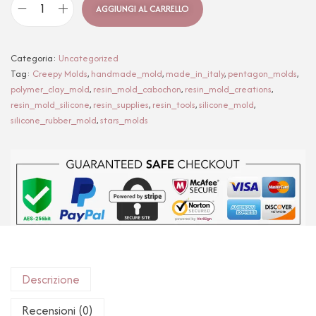
AGGIUNGI AL CARRELLO
Categoria:
Uncategorized
Tag:
Creepy Molds
,
handmade_mold
,
made_in_italy
,
pentagon_molds
,
polymer_clay_mold
,
resin_mold_cabochon
,
resin_mold_creations
,
resin_mold_silicone
,
resin_supplies
,
resin_tools
,
silicone_mold
,
silicone_rubber_mold
,
stars_molds
Descrizione
Recensioni (0)