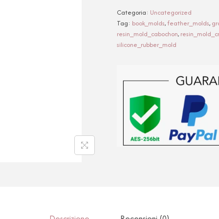
Categoria:
Uncategorized
Tag:
book_molds
,
feather_molds
,
gr
resin_mold_cabochon
,
resin_mold_c
silicone_rubber_mold
Descrizione
Recensioni (0)