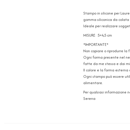
Stampo in silicone per Laure
gomma siliconica da colata p
Ideale per realizzare soggett
MISURE: 5×4,5 cm
*IMPORTANTE*
Non copiare o riprodurre la 
Ogni forma presente nel neg
fatte da me stessa e dai mie
Il colore e la forma esterna 
Ogni stampo può essere utili
alimentare.
Per qualsiasi informazione 
Serena