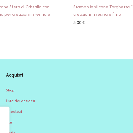
cone Sfera di Cristallo con
Stampo in silicone Targhetta “
a per creazioni in resina e
creazioni in resina e fimo
5,00
€
Acquisti
Shop
Lista dei desideri
Checkout
Cart
Ordini