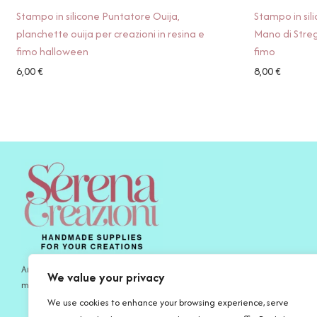
Stampo in silicone Puntatore Ouija,
Stampo in sili
planchette ouija per creazioni in resina e
Mano di Streg
fimo halloween
fimo
6,00
€
8,00
€
Aiutamo gli artigiani di oggi a esprimersi al meglio con prodotti fatti a
We value your privacy
mano per le proprie creazioni e la propria ispirazione.
We use cookies to enhance your browsing experience, serve