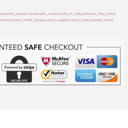
aduation_molds
,
handmade_mold
,
made_in_italy
,
polymer_clay_mold
,
reations
,
resin_mold_silicone
,
resin_supplies
,
resin_tools
,
silicone_mold
,