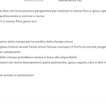
a, libro con tocco, piuma e pergamena per creazioni in resina, fimo e gesso, op
rofessionale e matrice in resina.
i in resina, fimo, gesso, ecc.
forma dello stampo per la vendita dello stampo stesso.
ozio (tranne alcune forme ormai famose ovunque) è frutto di ricerche, progetti
i collaboratori.
dello stampo potrebbero variare in base alla disponibilità.
zzato con resine bicomponenti, paste polimeriche, gesso, sapone, cere e altri ma
non esitate a contattarmi!