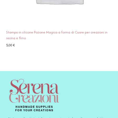
Stampo in silicone Pozione Magica a forma di Cuore per creazioni in
resina e fimo
5,00
€