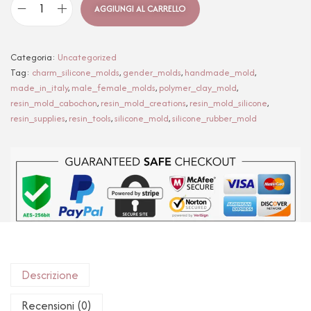
AGGIUNGI AL CARRELLO
Categoria:
Uncategorized
Tag:
charm_silicone_molds
,
gender_molds
,
handmade_mold
,
made_in_italy
,
male_female_molds
,
polymer_clay_mold
,
resin_mold_cabochon
,
resin_mold_creations
,
resin_mold_silicone
,
resin_supplies
,
resin_tools
,
silicone_mold
,
silicone_rubber_mold
Descrizione
Recensioni (0)