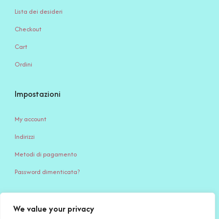
Lista dei desideri
Checkout
Cart
Ordini
Impostazioni
My account
Indirizzi
Metodi di pagamento
Password dimenticata?
We value your privacy
Serena Creazione di Serena Stampone – Via Giardino, 65 – 71032