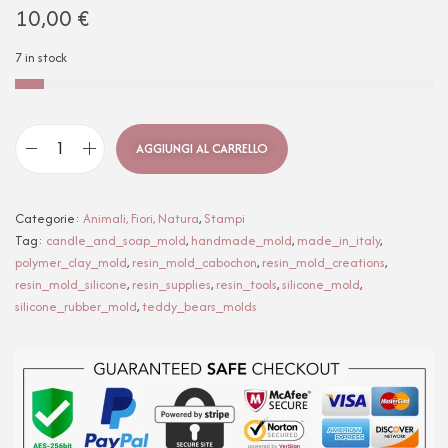
10,00
€
7 in stock
AGGIUNGI AL CARRELLO
Categorie:
Animali, Fiori, Natura
,
Stampi
Tag:
candle_and_soap_mold
,
handmade_mold
,
made_in_italy
,
polymer_clay_mold
,
resin_mold_cabochon
,
resin_mold_creations
,
resin_mold_silicone
,
resin_supplies
,
resin_tools
,
silicone_mold
,
silicone_rubber_mold
,
teddy_bears_molds