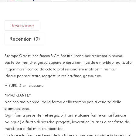
Descrizione
Recensioni (0)
Stampo Orsetti con Fiocco 3 CM 6pz in silicone per creazioni in resina,
paste polimeriche, gesso, sapone e cera, semi-lucido e morbido realizzato
in gomma siliconica da colata professionale e matrice in resina.
Ideale per realizzare soggetti in resina, fimo, gesso, ecc.
MISURE: 3 cm ciascuno
*IMPORTANTE*
Non copiare o riprodurre la forma dello stampo per la vendita dello
stampo stesso.
Ogni forma presente nel negozio (tranne alcune forme ormai famose
ovunque) è frutto di ricerche, progetti, lavorazioni a laser e cnc fatte da
me stessa e dai miei collaboratori.
Il colore e la forma esterna dello stampo potrebbero variare in base alla