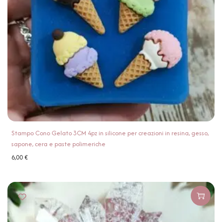
Stampo Cono Gelato 3CM 4pz in silicone per creazioni in resina, gesso,
sapone, cera e paste polimeriche
6,00
€