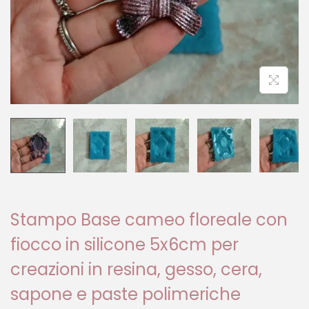
Stampo Base cameo floreale con
fiocco in silicone 5x6cm per
creazioni in resina, gesso, cera,
sapone e paste polimeriche