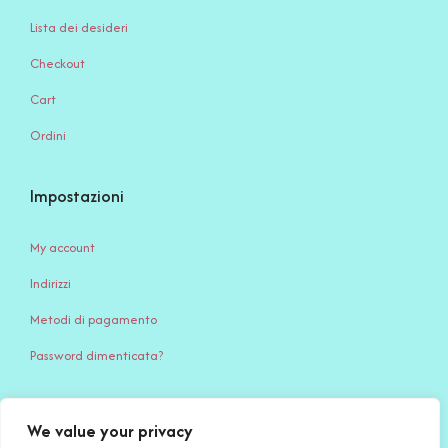
Lista dei desideri
Checkout
Cart
Ordini
Impostazioni
My account
Indirizzi
Metodi di pagamento
Password dimenticata?
We value your privacy
Serena Creazione di Serena Stampone – Via Giardino, 65 – 71032