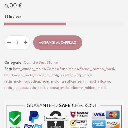
6,00
€
11 in stock
AGGIUNGI AL CARRELLO
Categorie:
Cornici e Basi
,
Stampi
Tag:
bow_cameo_molds
,
Cameo Base Molds
,
floreal_cameo_mold
,
handmade_mold
,
made_in_italy
,
polymer_clay_mold
,
resin_mold_cabochon
,
resin_mold_creations
,
resin_mold_silicone
,
resin_supplies
,
resin_tools
,
silicone_mold
,
silicone_rubber_mold