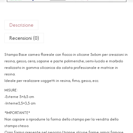
Descrizione
Recensioni (0)
Stampo Base cameo floreale con fiocco in silicone 5x6cm per creazioni in
resina, gesso, cera, sapone e paste polimeriche, semi-lucido e morbido
realizzato in gomma siliconica da colata professionale e matrice in
resina.
Ideale per realizzare soggetti in resina, fimo, gesso, ecc.
MISURE:
-Esterne 5×6,5 cm
-Interne2,5×3,5 cm
*IMPORTANTE*
Non copiare o riprodurre la forma dello stampo per la vendita dello
stampo stesso.
Ogni forma presente nel negozio (tranne alcune forme ormai famose