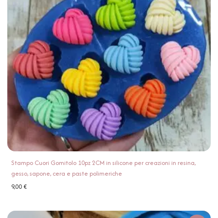
Stampo Cuori Gomitolo 10pz 2CM in silicone per creazioni in resina,
gesso, sapone, cera e paste polimeriche
9,00
€