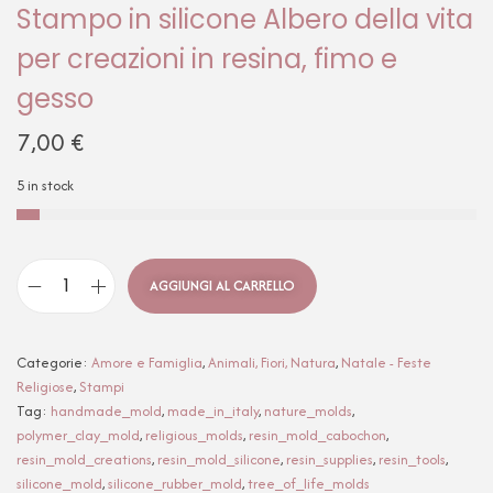
Stampo in silicone Albero della vita
per creazioni in resina, fimo e
gesso
7,00
€
5 in stock
AGGIUNGI AL CARRELLO
Categorie:
Amore e Famiglia
,
Animali, Fiori, Natura
,
Natale - Feste
Religiose
,
Stampi
Tag:
handmade_mold
,
made_in_italy
,
nature_molds
,
polymer_clay_mold
,
religious_molds
,
resin_mold_cabochon
,
resin_mold_creations
,
resin_mold_silicone
,
resin_supplies
,
resin_tools
,
silicone_mold
,
silicone_rubber_mold
,
tree_of_life_molds