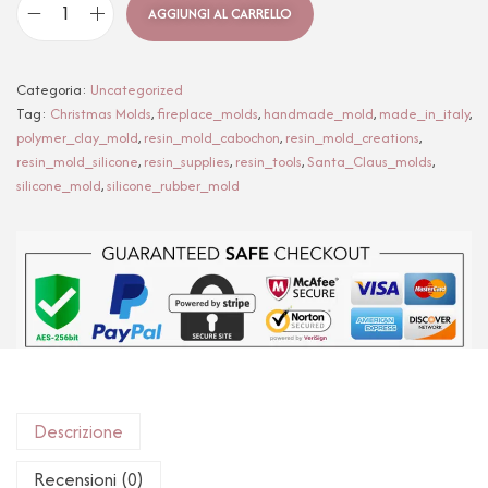
AGGIUNGI AL CARRELLO
Categoria:
Uncategorized
Tag:
Christmas Molds
,
fireplace_molds
,
handmade_mold
,
made_in_italy
,
polymer_clay_mold
,
resin_mold_cabochon
,
resin_mold_creations
,
resin_mold_silicone
,
resin_supplies
,
resin_tools
,
Santa_Claus_molds
,
silicone_mold
,
silicone_rubber_mold
Descrizione
Recensioni (0)