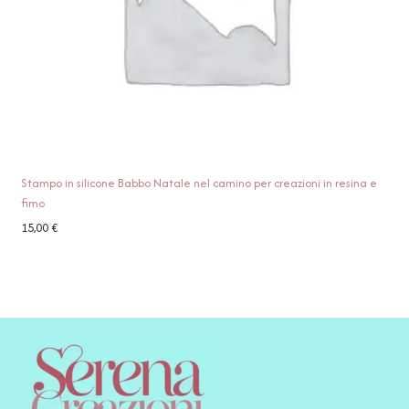
Stampo in silicone Babbo Natale nel camino per creazioni in resina e
fimo
15,00
€