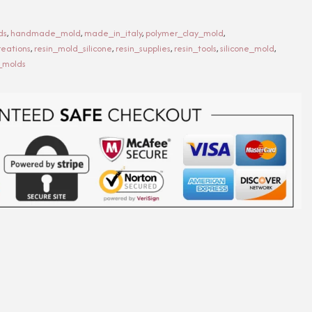
ds
,
handmade_mold
,
made_in_italy
,
polymer_clay_mold
,
reations
,
resin_mold_silicone
,
resin_supplies
,
resin_tools
,
silicone_mold
,
molds