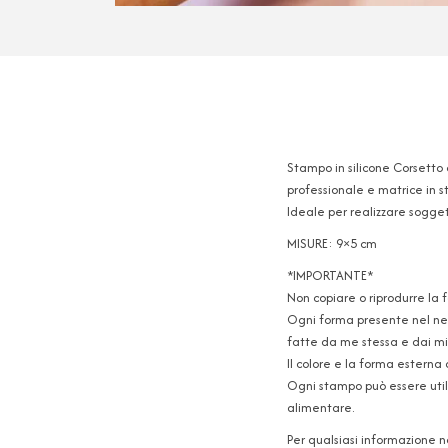
Stampo in silicone Corsetto c
professionale e matrice in 
Ideale per realizzare soggett
MISURE: 9×5 cm
*IMPORTANTE*
Non copiare o riprodurre la 
Ogni forma presente nel neg
fatte da me stessa e dai mie
Il colore e la forma esterna 
Ogni stampo può essere utili
alimentare.
Per qualsiasi informazione 