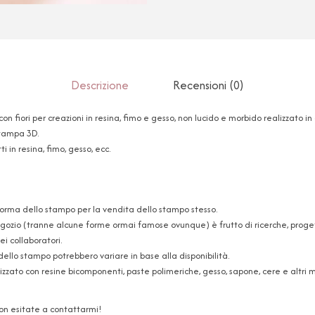
Descrizione
Recensioni (0)
on fiori per creazioni in resina, fimo e gesso, non lucido e morbido realizzato 
stampa 3D.
i in resina, fimo, gesso, ecc.
forma dello stampo per la vendita dello stampo stesso.
ozio (tranne alcune forme ormai famose ovunque) è frutto di ricerche, progetti
i collaboratori.
dello stampo potrebbero variare in base alla disponibilità.
zzato con resine bicomponenti, paste polimeriche, gesso, sapone, cere e altri ma
non esitate a contattarmi!