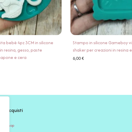
ta bebè 4pz 3CM in silicone
Stampo in silicone Gameboy v
in resina, gesso, paste
shaker per creazioni in resina 
 sapone e cera
6,00
€
Acquisti
Shop