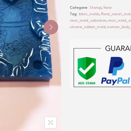
Categorie:
Stampi
,
Varie
Tag:
bikini_molds
,
floral_corset_mol
resin_mold_cabochon
,
resin_mold_c
silicone_rubber_mold
,
woman_body_