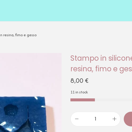
in resina, fimo e gesso
Stampo in silicone
resina, fimo e ge
8,00
€
11 in stock