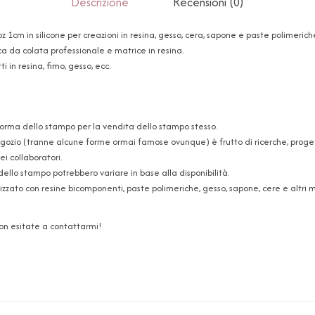
Descrizione
Recensioni (0)
1cm in silicone per creazioni in resina, gesso, cera, sapone e paste polimeric
ca da colata professionale e matrice in resina.
i in resina, fimo, gesso, ecc.
forma dello stampo per la vendita dello stampo stesso.
ozio (tranne alcune forme ormai famose ovunque) è frutto di ricerche, progetti
i collaboratori.
dello stampo potrebbero variare in base alla disponibilità.
zzato con resine bicomponenti, paste polimeriche, gesso, sapone, cere e altri ma
non esitate a contattarmi!