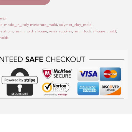
ampi
ld
,
made_in_italy
,
miniature_mold
,
polymer_clay_mold
,
reations
,
resin_mold_silicone
,
resin_supplies
,
resin_tools
,
silicone_mold
,
molds