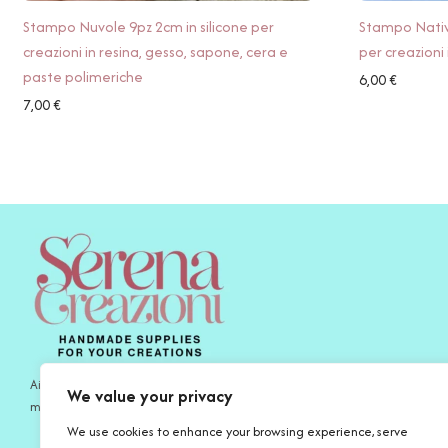
Stampo Nuvole 9pz 2cm in silicone per
Stampo Nativ
creazioni in resina, gesso, sapone, cera e
per creazioni 
paste polimeriche
6,00
€
7,00
€
Aiutamo gli artigiani di oggi a esprimersi al meglio con prodotti fatti a
We value your privacy
mano per le proprie creazioni e la propria ispirazione.
We use cookies to enhance your browsing experience, serve