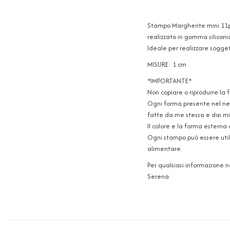
Stampo Margherite mini 11pz 
realizzato in gomma siliconi
Ideale per realizzare soggett
MISURE: 1 cm
*IMPORTANTE*
Non copiare o riprodurre la 
Ogni forma presente nel neg
fatte da me stessa e dai mie
Il colore e la forma esterna 
Ogni stampo può essere utili
alimentare.
Per qualsiasi informazione 
Serena