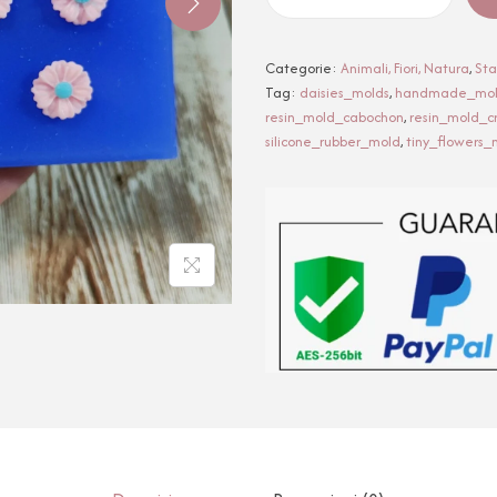
Categorie:
Animali, Fiori, Natura
,
St
Tag:
daisies_molds
,
handmade_mo
resin_mold_cabochon
,
resin_mold_c
silicone_rubber_mold
,
tiny_flowers_