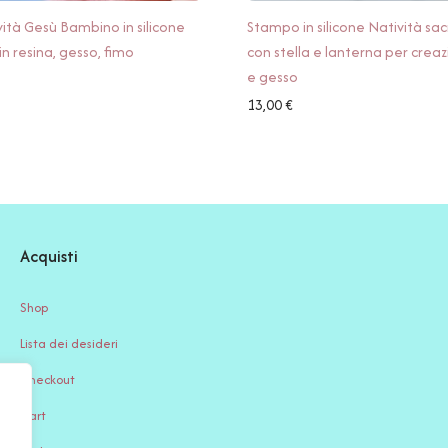
ità Gesù Bambino in silicone
Stampo in silicone Natività sac
in resina, gesso, fimo
con stella e lanterna per creazi
e gesso
13,00
€
Acquisti
Shop
Lista dei desideri
Checkout
Cart