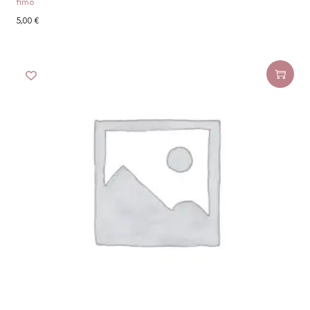
fimo
5,00
€