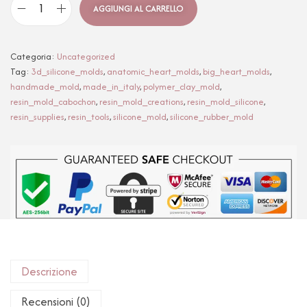
AGGIUNGI AL CARRELLO
Categoria:
Uncategorized
Tag:
3d_silicone_molds
,
anatomic_heart_molds
,
big_heart_molds
,
handmade_mold
,
made_in_italy
,
polymer_clay_mold
,
resin_mold_cabochon
,
resin_mold_creations
,
resin_mold_silicone
,
resin_supplies
,
resin_tools
,
silicone_mold
,
silicone_rubber_mold
Descrizione
Recensioni (0)