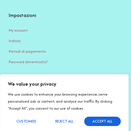
Impostazioni
My account
Indirizzi
Metodi di pagamento
Password dimenticata?
We value your privacy
Serena Creazione di Serena Stampone – Via Giardino, 65 – 71032
Biccari (FG) – c.f. STMSRN95S45D643Q – P.IVA IT 04494740717 –
We use cookies to enhance your browsing experience, serve
PEC: serenacreazioni@pec.it
personalised ads or content, and analyse our traffic. By clicking
"Accept All", you consent to our use of cookies.
Copyright © 2026
Serena Creazioni
| Made with
by Salvatore
CUSTOMISE
REJECT ALL
ACCEPT ALL
English
Stampone