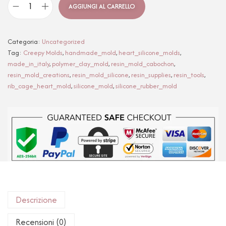
AGGIUNGI AL CARRELLO
Categoria:
Uncategorized
Tag:
Creepy Molds
,
handmade_mold
,
heart_silicone_molds
,
made_in_italy
,
polymer_clay_mold
,
resin_mold_cabochon
,
resin_mold_creations
,
resin_mold_silicone
,
resin_supplies
,
resin_tools
,
rib_cage_heart_mold
,
silicone_mold
,
silicone_rubber_mold
Descrizione
Recensioni (0)