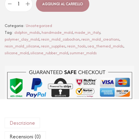
AGGIUNGI AL CARRELLO
Categoria:
Uncategorized
Tag:
dolphin_molds
,
handmade_mold
,
made_in_italy
,
polymer_clay_mold
,
resin_mold_cabochon
,
resin_mold_creations
,
resin_mold_silicone
,
resin_supplies
,
resin_tools
,
sea_themed_molds
,
silicone_mold
,
silicone_rubber_mold
,
summer_molds
Descrizione
Recensioni (0)