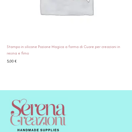
Stampo in silicone Pozione Magica a forma di Cuore per creazioni in
resina e fimo
5,00
€