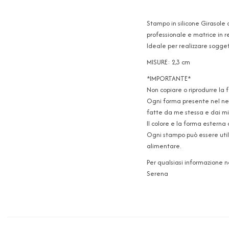
Stampo in silicone Girasole 
professionale e matrice in r
Ideale per realizzare soggett
MISURE: 2,3 cm
*IMPORTANTE*
Non copiare o riprodurre la 
Ogni forma presente nel neg
fatte da me stessa e dai mie
Il colore e la forma esterna 
Ogni stampo può essere utili
alimentare.
Per qualsiasi informazione 
Serena