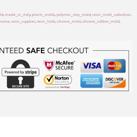
ld
,
made_in_italy
,
plants_molds
,
polymer_clay_mold
,
resin_mold_cabochon
,
licone
,
resin_supplies
,
resin_tools
,
silicone_mold
,
silicone_rubber_mold
,