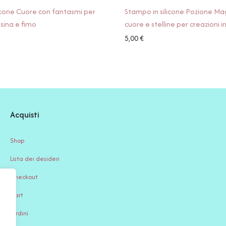
icone Cuore con fantasmi per
Stampo in silicone Pozione Ma
esina e fimo
cuore e stelline per creazioni i
5,00
€
Acquisti
Shop
Lista dei desideri
Checkout
Cart
Ordini