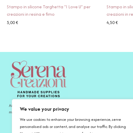
Stampo in silicone Targhetta “I Love U” per
Stampo in sil
creazioni in resina e fimo
creazioni in r
5,00
€
4,50
€
Aiutamo gli artigiani di oggi a esprimersi al meglio con prodotti fatti a
We value your privacy
mano per le proprie creazioni e la propria ispirazione.
We use cookies to enhance your browsing experience, serve
personalised ads or content, and analyse our traffic. By clicking