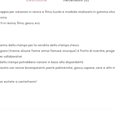
coppia per creazioni in resina e fimo, lucido e morbido realizzato in gomma sili
esina.
i in resina, fimo, gesso, ecc.
forma dello stampo per la vendita dello stampo stesso.
ozio (tranne alcune forme ormai famose ovunque) è frutto di ricerche, progetti
i collaboratori.
dello stampo potrebbero variare in base alla disponibilità.
zzato con resine bicomponenti, paste polimeriche, gesso, sapone, cere e altri ma
non esitate a contattarmi!