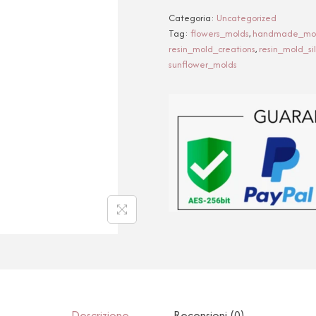
Categoria:
Uncategorized
Tag:
flowers_molds
,
handmade_mo
resin_mold_creations
,
resin_mold_si
sunflower_molds
Descrizione
Recensioni (0)