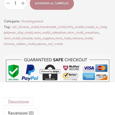
AGGIUNGI AL CARRELLO
Categoria:
Uncategorized
Tag:
cat_silicone_mold
,
handmade_mold
,
kitty_molds
,
made_in_italy
,
polymer_clay_mold
,
resin_mold_cabochon
,
resin_mold_creations
,
resin_mold_silicone
,
resin_supplies
,
resin_tools
,
silicone_mold
,
silicone_rubber_mold
,
sphynx_cat_molds
Descrizione
Recensioni (0)