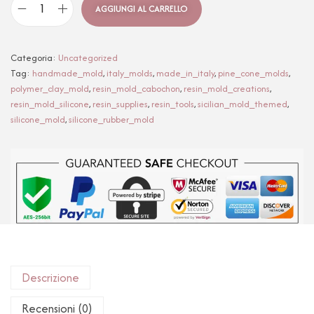
AGGIUNGI AL CARRELLO
Categoria:
Uncategorized
Tag:
handmade_mold
,
italy_molds
,
made_in_italy
,
pine_cone_molds
,
polymer_clay_mold
,
resin_mold_cabochon
,
resin_mold_creations
,
resin_mold_silicone
,
resin_supplies
,
resin_tools
,
sicilian_mold_themed
,
silicone_mold
,
silicone_rubber_mold
Descrizione
Recensioni (0)