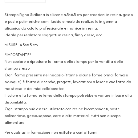
Stampo Pigna Siciliana in silicone 4,5×6,5 cm per creazioni in resina, gesso
e paste polimeriche, semi-lucido e morbido realizzato in gomma
siliconica da colata professionale e matrice in resina.
Ideale per realizzare soggetti in resina, fimo, gesso, ecc.
MISURE: 4.5×6.5 cm
*IMPORTANTE*
Non copiare o riprodurre la forma dello stampo per la vendita dello
stampo stesso.
Ogni forma presente nel negozio (tranne alcune forme ormai famose
ovunque) è frutto di ricerche, progetti, lavorazioni a laser e cnc fatte da
me stessa e dai miei collaboratori.
Il colore e la forma esterna dello stampo potrebbero variare in base alla
disponibilità.
Ogni stampo può essere utilizzato con resine bicomponenti, paste
polimeriche, gesso, sapone, cere e altri materiali, tutti non a scopo
alimentare.
Per qualsiasi informazione non esitate a contattarmi!