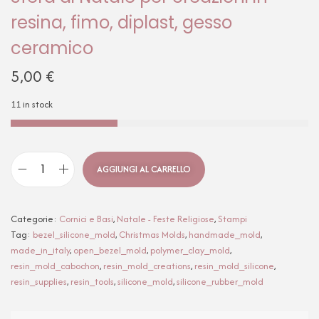
resina, fimo, diplast, gesso
ceramico
5,00
€
11 in stock
AGGIUNGI AL CARRELLO
Categorie:
Cornici e Basi
,
Natale - Feste Religiose
,
Stampi
Tag:
bezel_silicone_mold
,
Christmas Molds
,
handmade_mold
,
made_in_italy
,
open_bezel_mold
,
polymer_clay_mold
,
resin_mold_cabochon
,
resin_mold_creations
,
resin_mold_silicone
,
resin_supplies
,
resin_tools
,
silicone_mold
,
silicone_rubber_mold