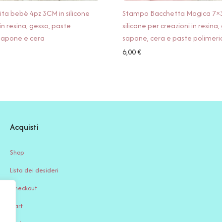
ta bebè 4pz 3CM in silicone
Stampo Bacchetta Magica 7×3
in resina, gesso, paste
silicone per creazioni in resina,
 sapone e cera
sapone, cera e paste polimeri
6,00
€
Acquisti
Shop
Lista dei desideri
Checkout
Cart