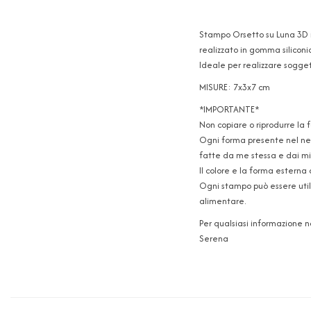
Stampo Orsetto su Luna 3D in
realizzato in gomma siliconi
Ideale per realizzare soggett
MISURE: 7x3x7 cm
*IMPORTANTE*
Non copiare o riprodurre la 
Ogni forma presente nel neg
fatte da me stessa e dai mie
Il colore e la forma esterna 
Ogni stampo può essere utili
alimentare.
Per qualsiasi informazione 
Serena