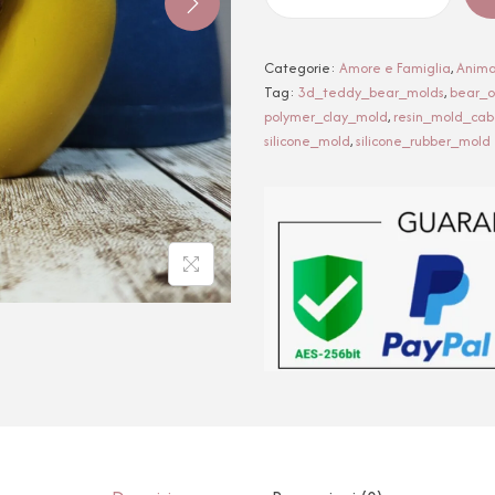
Categorie:
Amore e Famiglia
,
Animal
Tag:
3d_teddy_bear_molds
,
bear_
polymer_clay_mold
,
resin_mold_ca
silicone_mold
,
silicone_rubber_mold