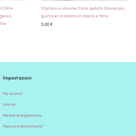
 CM in
Stampo in silicone Cono gelato Kawaii più
 gesso,
gusti per creazioni in resina e fimo
che
5,00
€
Impostazioni
My account
Indirizzi
Metodi di pagamento
Password dimenticata?