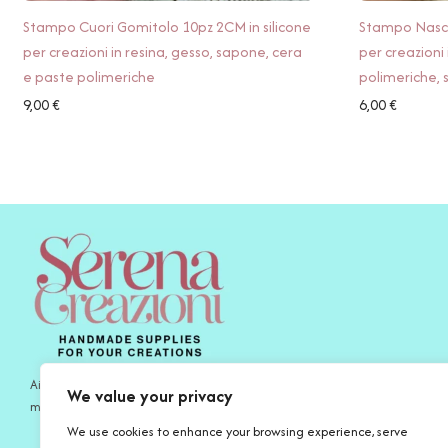
Stampo Cuori Gomitolo 10pz 2CM in silicone
Stampo Nasci
per creazioni in resina, gesso, sapone, cera
per creazioni 
e paste polimeriche
polimeriche,
9,00
€
6,00
€
Aiutamo gli artigiani di oggi a esprimersi al meglio con prodotti fatti a
We value your privacy
mano per le proprie creazioni e la propria ispirazione.
We use cookies to enhance your browsing experience, serve