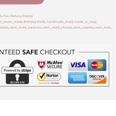
i, Fiori, Natura
,
Stampi
on_moon_molds
,
Birthday Molds
,
handmade_mold
,
made_in_italy
,
bochon
,
resin_mold_creations
,
resin_mold_silicone
,
resin_supplies
,
resin_tools
,