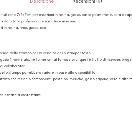
Descrizione
Recensioni (0)
 silicone 7x3x7cm per creazioni in resina, gesso, paste polimeriche, cera e sa
ca da colata professionale e matrice in resina.
i in resina, fimo, gesso, ecc.
forma dello stampo per la vendita dello stampo stesso.
ozio (tranne alcune forme ormai famose ovunque) è frutto di ricerche, progetti
i collaboratori.
dello stampo potrebbero variare in base alla disponibilità.
zzato con resine bicomponenti, paste polimeriche, gesso, sapone, cere e altri ma
non esitate a contattarmi!