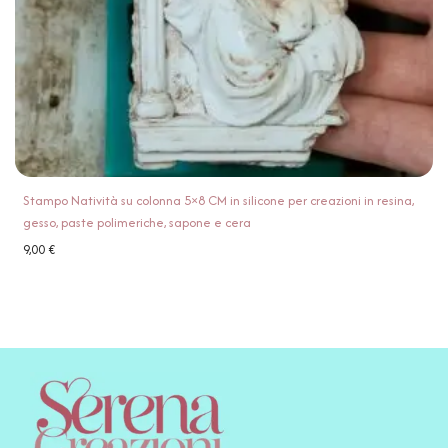
Stampo Natività su colonna 5×8 CM in silicone per creazioni in resina,
gesso, paste polimeriche, sapone e cera
9,00
€