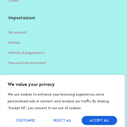
Ordini
Impostazioni
My account
Indirizzi
Metodi di pagamento
Password dimenticata?
We value your privacy
Serena Creazione di Serena Stampone – Via Giardino, 65 – 71032
Biccari (FG) – c.f. STMSRN95S45D643Q – P.IVA IT 04494740717 –
We use cookies to enhance your browsing experience, serve
PEC: serenacreazioni@pec.it
personalised ads or content, and analyse our traffic. By clicking
"Accept All", you consent to our use of cookies.
Copyright © 2026
Serena Creazioni
| Made with
by Salvatore
CUSTOMISE
REJECT ALL
ACCEPT ALL
English
Stampone