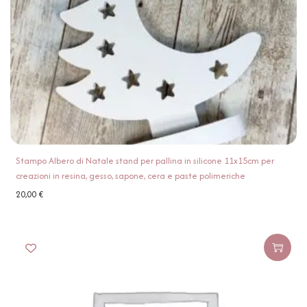
Stampo Albero di Natale stand per pallina in silicone 11x15cm per
creazioni in resina, gesso, sapone, cera e paste polimeriche
20,00
€