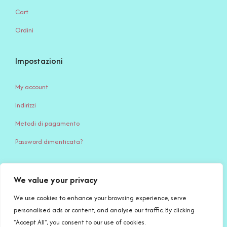
Cart
Ordini
Impostazioni
My account
Indirizzi
Metodi di pagamento
Password dimenticata?
We value your privacy
Serena Creazione di Serena Stampone – Via Giardino, 65 – 71032
Biccari (FG) – c.f. STMSRN95S45D643Q – P.IVA IT 04494740717 –
We use cookies to enhance your browsing experience, serve
PEC: serenacreazioni@pec.it
personalised ads or content, and analyse our traffic. By clicking
"Accept All", you consent to our use of cookies.