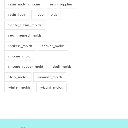
resin_mold_silicone
resin_supplies
resin_tools
ribbon_molds
Santa_Claus_molds
sea_themed_molds
shakers_molds
shaker_molds
silicone_mold
silicone_rubber_mold
skull_molds
stars_molds
summer_molds
winter_molds
wizard_molds