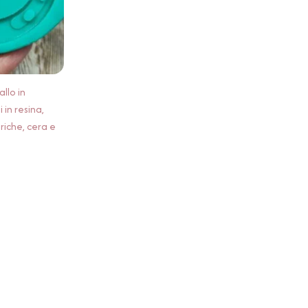
llo in
 in resina,
riche, cera e