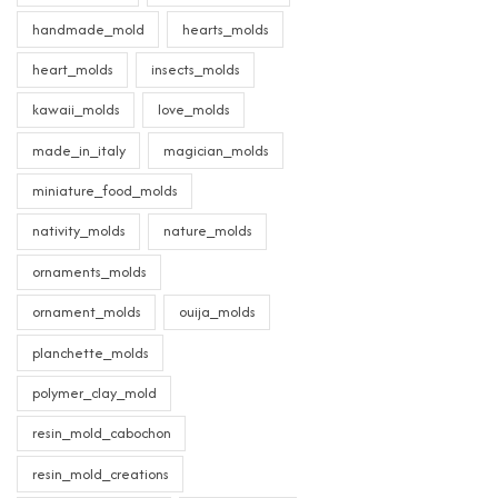
handmade_mold
hearts_molds
heart_molds
insects_molds
kawaii_molds
love_molds
made_in_italy
magician_molds
miniature_food_molds
nativity_molds
nature_molds
ornaments_molds
ornament_molds
ouija_molds
planchette_molds
polymer_clay_mold
resin_mold_cabochon
resin_mold_creations