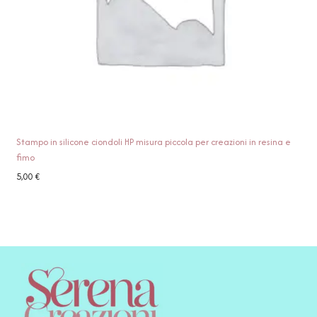
Stampo in silicone ciondoli HP misura piccola per creazioni in resina e
fimo
5,00
€