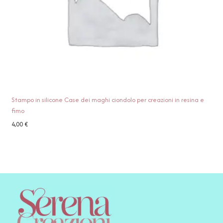
Stampo in silicone Case dei maghi ciondolo per creazioni in resina e
fimo
4,00
€