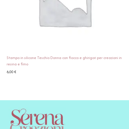
Stampo in silicone Teschio Donna con fiocco e ghirigori per creazioni in
resina e fimo
6,00
€