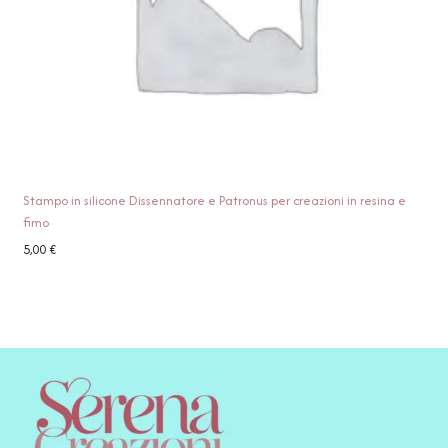
Stampo in silicone Dissennatore e Patronus per creazioni in resina e
fimo
5,00
€